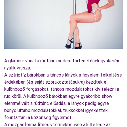
Fotó: Tibianconero's photo
A glamour vonal a rúdtánc modern történetének gyökeréig
nyúlik vissza.
A sztriptíz bárokban a táncos lányok a figyelem felkeltése
érdekében (és saját szórakoztatásukra) kezdtek el
különböző forgásokat, táncos mozdulatokat kivitelezni a
rúd körül. A különböző bárokban egyre gyakoribb show
elemmé vált a rúdtánc előadás, a lányok pedig egyre
bonyolultabb mozdulatokkal, trükkökkel igyekeztek
fenntartani a közönség figyelmét.
A mozgásforma fitness termekbe való átültetése az