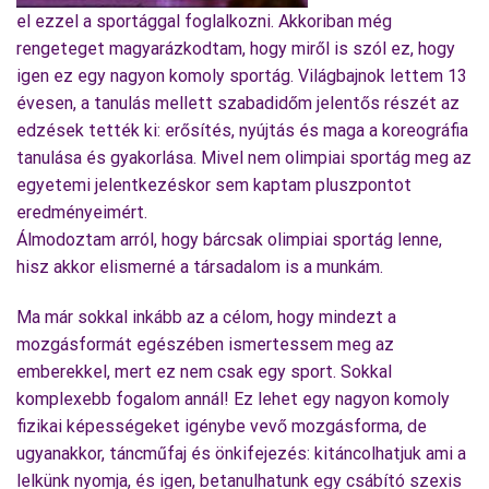
el ezzel a sportággal foglalkozni. Akkoriban még
rengeteget magyarázkodtam, hogy miről is szól ez, hogy
igen ez egy nagyon komoly sportág. Világbajnok lettem 13
évesen, a tanulás mellett szabadidőm jelentős részét az
edzések tették ki: erősítés, nyújtás és maga a koreográfia
tanulása és gyakorlása. Mivel nem olimpiai sportág meg az
egyetemi jelentkezéskor sem kaptam pluszpontot
eredményeimért.
Álmodoztam arról, hogy bárcsak olimpiai sportág lenne,
hisz akkor elismerné a társadalom is a munkám.
Ma már sokkal inkább az a célom, hogy mindezt a
mozgásformát egészében ismertessem meg az
emberekkel, mert ez nem csak egy sport. Sokkal
komplexebb fogalom annál! Ez lehet egy nagyon komoly
fizikai képességeket igénybe vevő mozgásforma, de
ugyanakkor, táncműfaj és önkifejezés: kitáncolhatjuk ami a
lelkünk nyomja, és igen, betanulhatunk egy csábító szexis