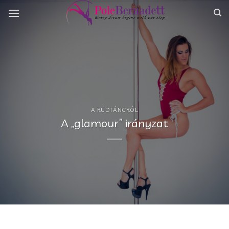
Skip
to
content
A RÚDTÁNCRÓL
A „glamour” irányzat