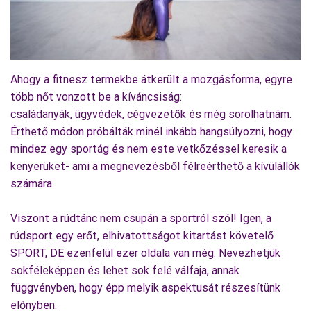
Fotó: Tibianconero's photo
Ahogy a fitnesz termekbe átkerült a mozgásforma, egyre
több nőt vonzott be a kíváncsiság:
családanyák, ügyvédek, cégvezetők és még sorolhatnám.
Érthető módon próbálták minél inkább hangsúlyozni, hogy
mindez egy sportág és nem este vetkőzéssel keresik a
kenyerüket- ami a megnevezésből félreérthető a kívülállók
számára.
Viszont a rúdtánc nem csupán a sportról szól! Igen, a
rúdsport egy erőt, elhivatottságot kitartást követelő
SPORT, DE ezenfelül ezer oldala van még. Nevezhetjük
sokféleképpen és lehet sok felé válfaja, annak
függvényben, hogy épp melyik aspektusát részesítünk
előnyben.