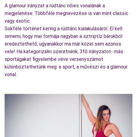
A glamour irányzat a rúdtánc nőies vonalának a
megjelenése. Többféle megnevezése is van mint classic
vagy exotic.
Sokféle történet kering a rúdtánc kialakulásáról. El kell
ismerni, hogy mai formája nagyban a sztriptíz bárokból
eredeztethető, ugyanakkor ma már közel sem azonos
vele! Ha kategorizálni szeretnénk, 3fő irányzatot- más
sportágakat figyelembe véve versenyszámot
különböztethetünk meg: a sport, a művészi és a glamour
vonal.