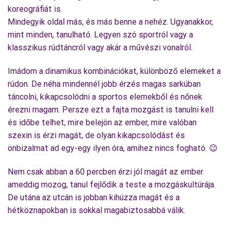
koreográfiát is.
Mindegyik oldal más, és más benne a nehéz. Ugyanakkor,
mint minden, tanulható. Legyen szó sportról vagy a
klasszikus rúdtáncról vagy akár a művészi vonalról.
Imádom a dinamikus kombinációkat, különböző elemeket a
rúdon. De néha mindennél jobb érzés magas sarkúban
táncolni, kikapcsolódni a sportos elemekből és nőnek
érezni magam. Persze ezt a fajta mozgást is tanulni kell
és időbe telhet, mire belejön az ember, mire valóban
szexin is érzi magát, de olyan kikapcsolódást és
önbizalmat ad egy-egy ilyen óra, amihez nincs fogható. 😉
Nem csak abban a 60 percben érzi jól magát az ember
ameddig mozog, tanul fejlődik a teste a mozgáskultúrája.
De utána az utcán is jobban kihúzza magát és a
hétköznapokban is sokkal magabiztosabbá válik.