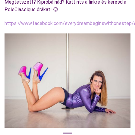
Megtetszett? Kipróbálnád? Kattints a linkre és keresd a
PoleClassique órákat! 😉
https://www.facebook.com/everydreambeginswithonestep/
Tibianconero's photo