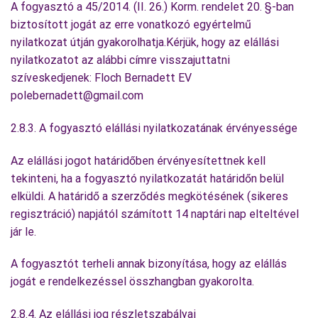
A fogyasztó a 45/2014. (II. 26.) Korm. rendelet 20. §-ban
biztosított jogát az erre vonatkozó egyértelmű
nyilatkozat útján gyakorolhatja.Kérjük, hogy az elállási
nyilatkozatot az alábbi címre visszajuttatni
szíveskedjenek: Floch Bernadett EV
polebernadett@gmail.com
2.8.3. A fogyasztó elállási nyilatkozatának érvényessége
Az elállási jogot határidőben érvényesítettnek kell
tekinteni, ha a fogyasztó nyilatkozatát határidőn belül
elküldi. A határidő a szerződés megkötésének (sikeres
regisztráció) napjától számított 14 naptári nap elteltével
jár le.
A fogyasztót terheli annak bizonyítása, hogy az elállás
jogát e rendelkezéssel összhangban gyakorolta.
2.8.4. Az elállási jog részletszabályai