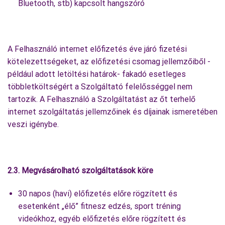
Bluetooth, stb) kapcsolt hangszóró
A Felhasználó internet előfizetés éve járó fizetési
kötelezettségeket, az előfizetési csomag jellemzőiből -
például adott letöltési határok- fakadó esetleges
többletköltségért a Szolgáltató felelősséggel nem
tartozik. A Felhasználó a Szolgáltatást az őt terhelő
internet szolgáltatás jellemzőinek és díjainak ismeretében
veszi igénybe.
2.3. Megvásárolható szolgáltatások köre
30 napos (havi) előfizetés előre rögzített és
esetenként „élő” fitnesz edzés, sport tréning
videókhoz, egyéb előfizetés előre rögzített és