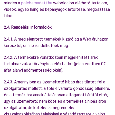
minden a
polebernadett.hu
weboldalon elérhető tartalom,
videók, egyéb hang és képanyagok letöltése, megosztása
tilos.
2.4. Rendelési információk
2.4.1. A megjelenített termékek kizárólag a Web áruházon
keresztül, online rendelhetőek meg.
2.4.2. A termékekre vonatkozóan megjelenített árak
tartalmazzák a törvényben előírt adót (jelen esetben 0%
áfát alanyi adómentesség okán).
2.4.3. Amennyiben az üzemeltető hibás árat tüntet fel a
szolgáltatás mellett, a tőle elvárható gondosság ellenére,
és a termék ára annak általánosan elfogadott árától eltér,
úgy az üzemeltető nem köteles a terméket a hibás áron
szolgáltatni, de köteles a megrendelés
visszaigazolásában felajánlani a vásárló részére a valós