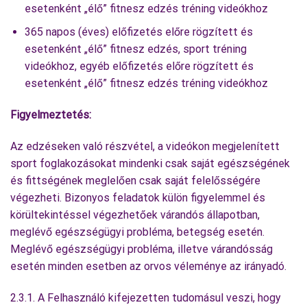
esetenként „élő” fitnesz edzés tréning videókhoz
365 napos (éves) előfizetés előre rögzített és
esetenként „élő” fitnesz edzés, sport tréning
videókhoz, egyéb előfizetés előre rögzített és
esetenként „élő” fitnesz edzés tréning videókhoz
Figyelmeztetés:
Az edzéseken való részvétel, a videókon megjelenített
sport foglakozásokat mindenki csak saját egészségének
és fittségének meglelően csak saját felelősségére
végezheti. Bizonyos feladatok külön figyelemmel és
körültekintéssel végezhetőek várandós állapotban,
meglévő egészségügyi probléma, betegség esetén.
Meglévő egészségügyi probléma, illetve várandósság
esetén minden esetben az orvos véleménye az irányadó.
2.3.1. A Felhasználó kifejezetten tudomásul veszi, hogy