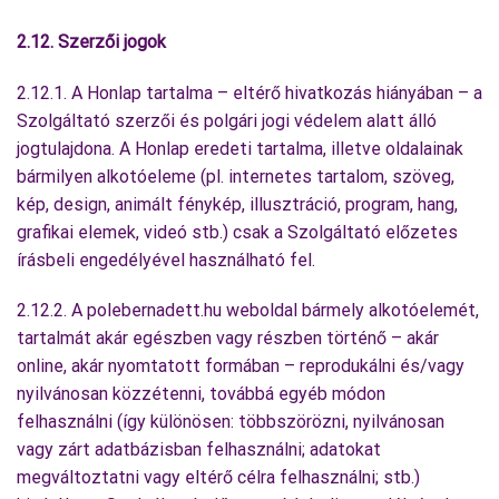
2.12. Szerzői jogok
2.12.1. A Honlap tartalma – eltérő hivatkozás hiányában – a
Szolgáltató szerzői és polgári jogi védelem alatt álló
jogtulajdona. A Honlap eredeti tartalma, illetve oldalainak
bármilyen alkotóeleme (pl. internetes tartalom, szöveg,
kép, design, animált fénykép, illusztráció, program, hang,
grafikai elemek, videó stb.) csak a Szolgáltató előzetes
írásbeli engedélyével használható fel.
2.12.2. A polebernadett.hu weboldal bármely alkotóelemét,
tartalmát akár egészben vagy részben történő – akár
online, akár nyomtatott formában – reprodukálni és/vagy
nyilvánosan közzétenni, továbbá egyéb módon
felhasználni (így különösen: többszörözni, nyilvánosan
vagy zárt adatbázisban felhasználni; adatokat
megváltoztatni vagy eltérő célra felhasználni; stb.)