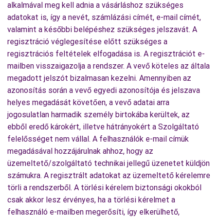
alkalmával meg kell adnia a vásárláshoz szükséges
adatokat is, így a nevét, számlázási címét, e-mail címét,
valamint a későbbi belépéshez szükséges jelszavát. A
regisztráció véglegesítése előtt szükséges a
regisztrációs feltételek elfogadása is. A regisztrációt e-
mailben visszaigazolja a rendszer. A vevő köteles az általa
megadott jelszót bizalmasan kezelni. Amennyiben az
azonosítás során a vevő egyedi azonosítója és jelszava
helyes megadását követően, a vevő adatai arra
jogosulatlan harmadik személy birtokába kerültek, az
ebből eredő károkért, illetve hátrányokért a Szolgáltató
felelősséget nem vállal. A felhasználók e-mail címük
megadásával hozzájárulnak ahhoz, hogy az
üzemeltető/szolgáltató technikai jellegű üzenetet küldjön
számukra. A regisztrált adatokat az üzemeltető kérelemre
törli a rendszerből. A törlési kérelem biztonsági okokból
csak akkor lesz érvényes, ha a törlési kérelmet a
felhasználó e-mailben megerősíti, így elkerülhető,