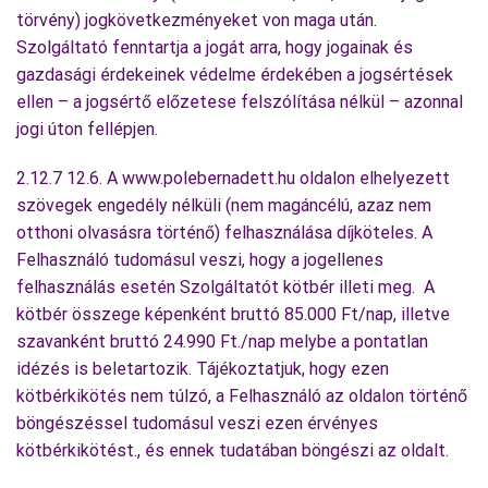
törvény) jogkövetkezményeket von maga után.
Szolgáltató fenntartja a jogát arra, hogy jogainak és
gazdasági érdekeinek védelme érdekében a jogsértések
ellen – a jogsértő előzetese felszólítása nélkül – azonnal
jogi úton fellépjen.
2.12.7 12.6. A www.polebernadett.hu oldalon elhelyezett
szövegek engedély nélküli (nem magáncélú, azaz nem
otthoni olvasásra történő) felhasználása díjköteles. A
Felhasználó tudomásul veszi, hogy a jogellenes
felhasználás esetén Szolgáltatót kötbér illeti meg. A
kötbér összege képenként bruttó 85.000 Ft/nap, illetve
szavanként bruttó 24.990 Ft./nap melybe a pontatlan
idézés is beletartozik. Tájékoztatjuk, hogy ezen
kötbérkikötés nem túlzó, a Felhasználó az oldalon történő
böngészéssel tudomásul veszi ezen érvényes
kötbérkikötést., és ennek tudatában böngészi az oldalt.