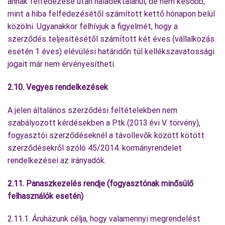
annak felfedezése után haladéktalanul, de nem később,
mint a hiba felfedezésétől számított kettő hónapon belül
közölni. Ugyanakkor felhívjuk a figyelmét, hogy a
szerződés teljesítésétől számított két éves (vállalkozás
esetén 1 éves) elévülési határidőn túl kellékszavatossági
jogait már nem érvényesítheti.
2.10. Vegyes rendelkezések
A jelen általános szerződési feltételekben nem
szabályozott kérdésekben a Ptk (2013.évi V. törvény),
fogyasztói szerződéseknél a távollevők között kötött
szerződésekről szóló 45/2014. kormányrendelet
rendelkezései az irányadók.
2.11. Panaszkezelés rendje (fogyasztónak minősülő
felhasználók esetén)
2.11.1. Áruházunk célja, hogy valamennyi megrendelést