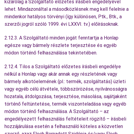
kizárólag a Szolgáltató előzetes írásbeli engedélyével
lehet. Mindazonáltal a másodközlésnek meg kell felelnie a
mindenkor hatályos törvényi (így különösen, Ptk., Btk., a
szerzői jogról szóló 1999. évi LXXVI. tv.) előírásoknak.
2.12.3. A Szolgáltató minden jogát fenntartja a Honlap
egésze vagy bármely részlete terjesztése és egyéb
módon történő felhasználása tekintetében.
2.12.4. Tilos a Szolgáltató előzetes írásbeli engedélye
nélkül a Honlap vagy akár annak egy részletének vagy
bármely alkotóelemének (pl.: termék, szolgáltatás) üzleti
vagy egyéb célú átvétele, többszörözése, nyilvánosságra
hozatala, átdolgozása, terjesztése, másolása, sajátjaként
történő feltüntetése, termék viszonteladása vagy egyéb
módon történő felhasználása. A Szolgáltató – az
engedélyezett felhasználás feltételeit rögzítő – írásbeli
hozzájárulása esetén a felhasználó köteles a közvetlen
szerző, azaz Floch Bernadett Szidónia és/vagy Floch