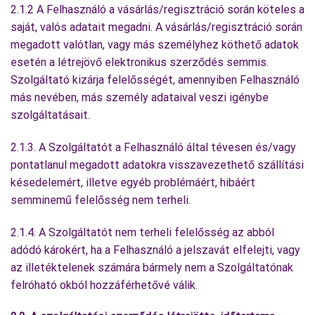
2.1.2 A Felhasználó a vásárlás/regisztráció során köteles a
saját, valós adatait megadni. A vásárlás/regisztráció során
megadott valótlan, vagy más személyhez köthető adatok
esetén a létrejövő elektronikus szerződés semmis.
Szolgáltató kizárja felelősségét, amennyiben Felhasználó
más nevében, más személy adataival veszi igénybe
szolgáltatásait.
2.1.3. A Szolgáltatót a Felhasználó által tévesen és/vagy
pontatlanul megadott adatokra visszavezethető szállítási
késedelemért, illetve egyéb problémáért, hibáért
semminemű felelősség nem terheli.
2.1.4. A Szolgáltatót nem terheli felelősség az abból
adódó károkért, ha a Felhasználó a jelszavát elfelejti, vagy
az illetéktelenek számára bármely nem a Szolgáltatónak
felróható okból hozzáférhetővé válik.