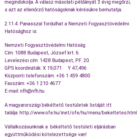
megindokolja. A válasz másolati példányát 3 évig megőrzi,
s azt az ellenőrző hatóságoknak kérésükre bemutatja.
2.11.4. Panasszal fordulhat a Nemzeti Fogyasztóvédelmi
Hatósághoz is:
Nemzeti Fogyasztóvédelmi Hatóság
Cím: 1088 Budapest, József krt. 6.
Levelezési cím: 1428 Budapest, PF: 20.
GPS koordináták: X 19,071 Y 47,496
Központi telefonszám: +36 1 459 4800
Faxszám: +36 1 210 4677
E-mail: nfh@nfh.hu
A magyarországi békéltető testületek listáját itt
találja: http://www.ofe.hu/inet/ofe/hu/menu/bekeltetes.htm
Vállalkozásunknak a békéltető testületi eljárásban
együttműködési kötelezettsége van!