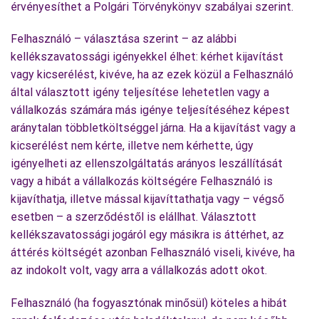
érvényesíthet a Polgári Törvénykönyv szabályai szerint.
Felhasználó – választása szerint – az alábbi
kellékszavatossági igényekkel élhet: kérhet kijavítást
vagy kicserélést, kivéve, ha az ezek közül a Felhasználó
által választott igény teljesítése lehetetlen vagy a
vállalkozás számára más igénye teljesítéséhez képest
aránytalan többletköltséggel járna. Ha a kijavítást vagy a
kicserélést nem kérte, illetve nem kérhette, úgy
igényelheti az ellenszolgáltatás arányos leszállítását
vagy a hibát a vállalkozás költségére Felhasználó is
kijavíthatja, illetve mással kijavíttathatja vagy – végső
esetben – a szerződéstől is elállhat. Választott
kellékszavatossági jogáról egy másikra is áttérhet, az
áttérés költségét azonban Felhasználó viseli, kivéve, ha
az indokolt volt, vagy arra a vállalkozás adott okot.
Felhasználó (ha fogyasztónak minősül) köteles a hibát