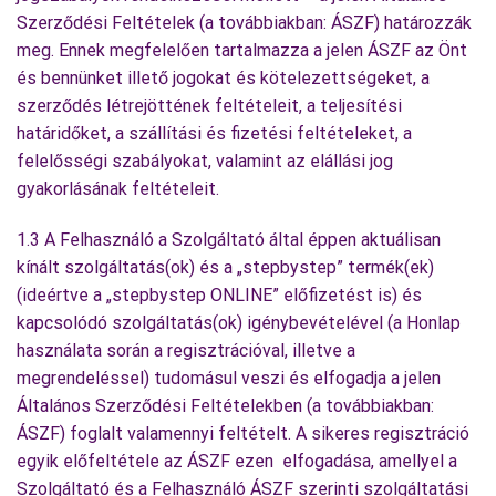
Szerződési Feltételek (a továbbiakban: ÁSZF) határozzák
meg. Ennek megfelelően tartalmazza a jelen ÁSZF az Önt
és bennünket illető jogokat és kötelezettségeket, a
szerződés létrejöttének feltételeit, a teljesítési
határidőket, a szállítási és fizetési feltételeket, a
felelősségi szabályokat, valamint az elállási jog
gyakorlásának feltételeit.
1.3 A Felhasználó a Szolgáltató által éppen aktuálisan
kínált szolgáltatás(ok) és a „stepbystep” termék(ek)
(ideértve a „stepbystep ONLINE” előfizetést is) és
kapcsolódó szolgáltatás(ok) igénybevételével (a Honlap
használata során a regisztrációval, illetve a
megrendeléssel) tudomásul veszi és elfogadja a jelen
Általános Szerződési Feltételekben (a továbbiakban:
ÁSZF) foglalt valamennyi feltételt. A sikeres regisztráció
egyik előfeltétele az ÁSZF ezen elfogadása, amellyel a
Szolgáltató és a Felhasználó ÁSZF szerinti szolgáltatási