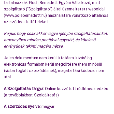
tartalmazzák Floch Bernadett Egyéni Vállalkozó, mint
szolgáltató (“Szolgáltató”) által üzemeltetett weboldal
(www.polebernadett.hu) használatára vonatkozó általános
szerződési feltételeket.
Kérjük, hogy csak akkor vegye igénybe szolgáltatásainkat,
amennyiben minden pontjával egyetért, és kötelező
érvényűnek tekinti magára nézve.
Jelen dokumentum nem kerül iktatásra, kizárólag
elektronikus formában kerül megkötésre (nem minősül
írásba foglalt szerződésnek), magatartási kódexre nem
utal.
A Szolgáltatás tárgya:
Online közzétett rúdfitnesz edzés
(a továbbiakban: Szolgáltatás)
A szerződés nyelve:
magyar