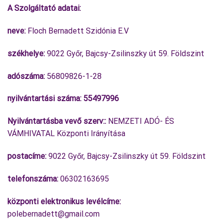
A Szolgáltató adatai:
neve:
Floch Bernadett Szidónia E.V
székhelye:
9022 Győr, Bajcsy-Zsilinszky út 59. Földszint
adószáma:
56809826-1-28
nyilvántartási száma: 55497996
Nyilvántartásba vevő szerv::
NEMZETI ADÓ- ÉS
VÁMHIVATAL Központi Irányítása
postacíme:
9022 Győr, Bajcsy-Zsilinszky út 59. Földszint
telefonszáma:
06302163695
központi elektronikus levélcíme:
polebernadett@gmail.com