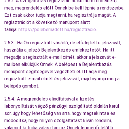
2.5.2. A szolgáltatás regisztáció nélkül nem rendelhető
meg, megrendelés előtt Önnek be kell lépnie a rendszerbe.
Ezt csak akkor tudja megtenni, ha regisztrálja magát. A
regisztrációt a következő menüpont alatt
találja:
https://polebernadett.hu/regisztracio
.
2.5.3. Ha Ön regisztrált vásárló, de elfelejtette jelszavát,
használja a jelszó Bejelentkezés emlékeztetőt. Ha itt
megadja a regisztrált e-mail címét, akkor a jelszavát e-
mailben elküldjük Önnek. A belépést a Bejelentkezés
menüpont segítségével végezheti el. Itt adja meg
regisztrált e-mail címét és jelszavát, majd nyomja meg a
belépés gombot.
2.5.4. A megrendelés elindításával a fizetés
lebonyolítását végző pénzügyi szolgáltató oldalán kerül
sor, úgy hogy lehetőség van arra, hogy megtekintse és
módosítsa, hogy milyen szolgáltatást kíván rendelni,
valamint ki tudja választani az Önnek legmegfelelőbb