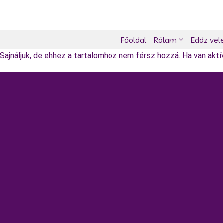
Skip
to
content
Főoldal
Rólam
Eddz vel
Sajnáljuk, de ehhez a tartalomhoz nem férsz hozzá. Ha van aktív 