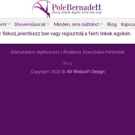
em!
Showműsorok
Minden, ami rúdtánc!
Blog
Kapcs
fiókod, jelentkezz ben vagy regisztrálj a fenti linkek egyikén.
Adatvédelmi tájékoztató
|
Általános Szerződési Feltételek
Blog
Copyright 2026 ©
Alt Websoft Design