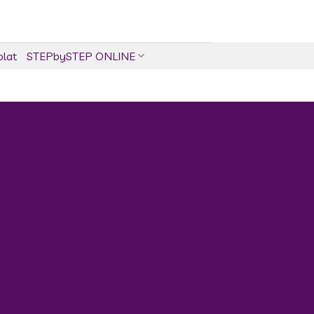
olat
STEPbySTEP ONLINE