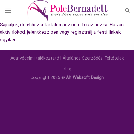
Skip
to
content
Sajnáljuk, de ehhez a tartalomhoz nem férsz hozzá. Ha van
aktív fiókod, jelentkezz ben vagy regisztrálj a fenti linkek
egyikén.
Adatvédelmi tájékoztató
|
Általános Szerződési Feltételek
Blog
Copyright 2026 ©
Alt Websoft Design