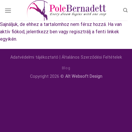
Skip
to
content
Sajnáljuk, de ehhez a tartalomhoz nem férsz hozzá. Ha van
aktív fiókod, jelentkezz ben vagy regisztrálj a fenti linkek
egyikén.
Adatvédelmi tájékoztató
|
Általános Szerződési Feltételek
Blog
Copyright 2026 ©
Alt Websoft Design