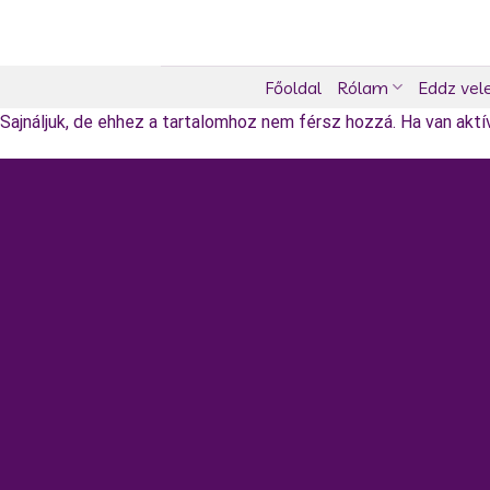
Skip
to
content
Főoldal
Rólam
Eddz vel
Sajnáljuk, de ehhez a tartalomhoz nem férsz hozzá. Ha van aktív 