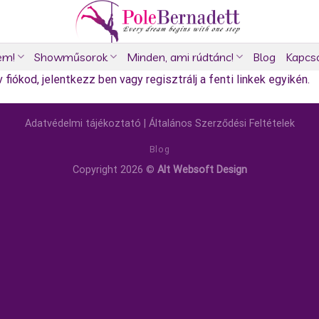
em!
Showműsorok
Minden, ami rúdtánc!
Blog
Kapcs
fiókod, jelentkezz ben vagy regisztrálj a fenti linkek egyikén.
Adatvédelmi tájékoztató
|
Általános Szerződési Feltételek
Blog
Copyright 2026 ©
Alt Websoft Design