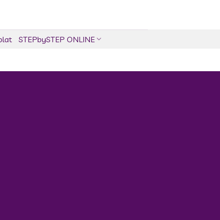
olat
STEPbySTEP ONLINE