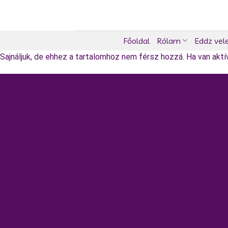
Skip
to
content
Főoldal
Rólam
Eddz vel
Sajnáljuk, de ehhez a tartalomhoz nem férsz hozzá. Ha van aktív 