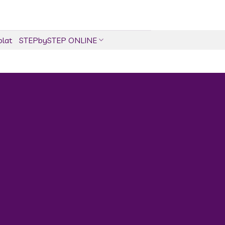
olat
STEPbySTEP ONLINE