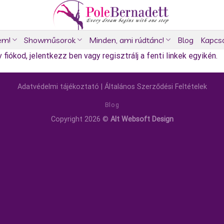
em!
Showműsorok
Minden, ami rúdtánc!
Blog
Kapcs
fiókod, jelentkezz ben vagy regisztrálj a fenti linkek egyikén.
Adatvédelmi tájékoztató
|
Általános Szerződési Feltételek
Blog
Copyright 2026 ©
Alt Websoft Design