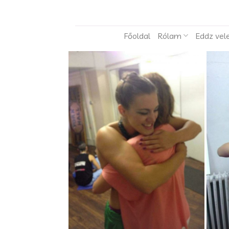
Skip
to
content
Főoldal
Rólam
Eddz vel