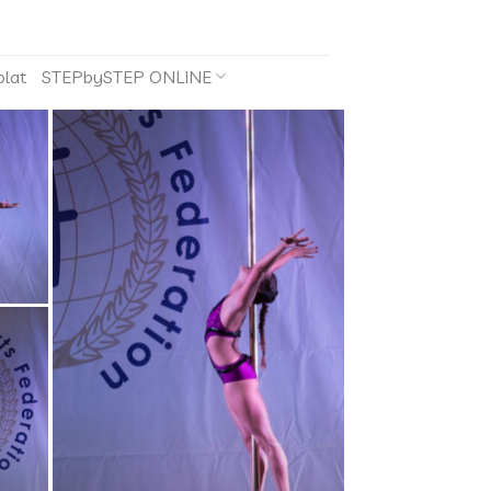
olat
STEPbySTEP ONLINE