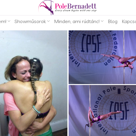
em!
Showműsorok
Minden, ami rúdtánc!
Blog
Kapcs