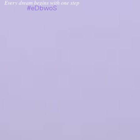
y dream begins with one step
#eDbwoS