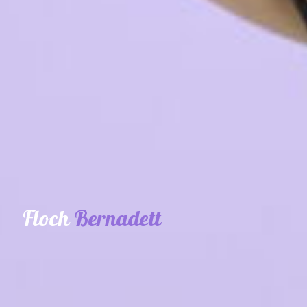
P
Floch
Bernadett