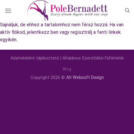
Skip
to
content
Sajnáljuk, de ehhez a tartalomhoz nem férsz hozzá. Ha van
aktív fiókod, jelentkezz ben vagy regisztrálj a fenti linkek
egyikén.
Adatvédelmi tájékoztató
|
Általános Szerződési Feltételek
Blog
Copyright 2026 ©
Alt Websoft Design