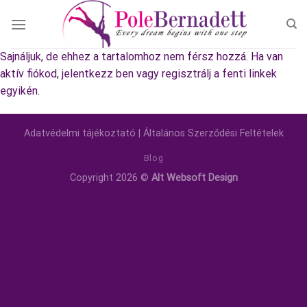
Skip
to
content
Sajnáljuk, de ehhez a tartalomhoz nem férsz hozzá. Ha van
aktív fiókod, jelentkezz ben vagy regisztrálj a fenti linkek
egyikén.
Adatvédelmi tájékoztató
|
Általános Szerződési Feltételek
Blog
Copyright 2026 ©
Alt Websoft Design