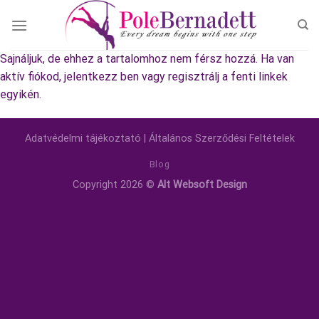
Skip
to
content
Sajnáljuk, de ehhez a tartalomhoz nem férsz hozzá. Ha van
aktív fiókod, jelentkezz ben vagy regisztrálj a fenti linkek
egyikén.
Adatvédelmi tájékoztató
|
Általános Szerződési Feltételek
Blog
Copyright 2026 ©
Alt Websoft Design