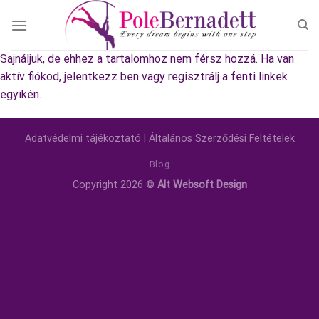
Skip
to
content
Sajnáljuk, de ehhez a tartalomhoz nem férsz hozzá. Ha van
aktív fiókod, jelentkezz ben vagy regisztrálj a fenti linkek
egyikén.
Adatvédelmi tájékoztató
|
Általános Szerződési Feltételek
Blog
Copyright 2026 ©
Alt Websoft Design