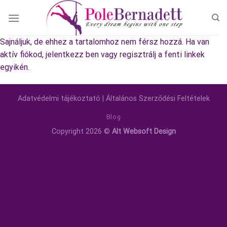
Skip
to
content
Sajnáljuk, de ehhez a tartalomhoz nem férsz hozzá. Ha van
aktív fiókod, jelentkezz ben vagy regisztrálj a fenti linkek
egyikén.
Adatvédelmi tájékoztató
|
Általános Szerződési Feltételek
Blog
Copyright 2026 ©
Alt Websoft Design