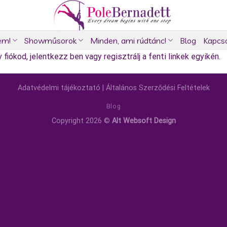
em!
Showműsorok
Minden, ami rúdtánc!
Blog
Kapcs
fiókod, jelentkezz ben vagy regisztrálj a fenti linkek egyikén.
Adatvédelmi tájékoztató
|
Általános Szerződési Feltételek
Blog
Copyright 2026 ©
Alt Websoft Design