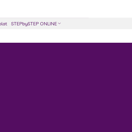
olat
STEPbySTEP ONLINE