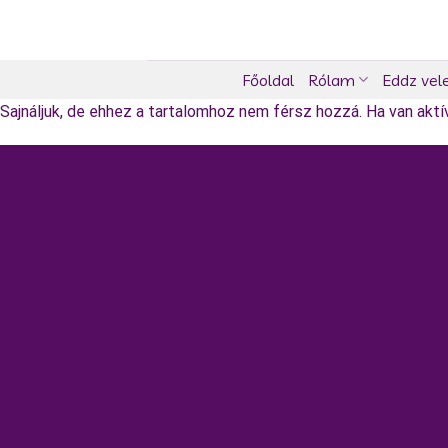
Skip
to
content
Főoldal
Rólam
Eddz vel
Sajnáljuk, de ehhez a tartalomhoz nem férsz hozzá. Ha van aktív 