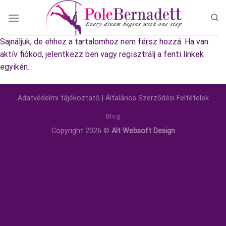
Skip
to
content
Sajnáljuk, de ehhez a tartalomhoz nem férsz hozzá. Ha van
aktív fiókod, jelentkezz ben vagy regisztrálj a fenti linkek
egyikén.
Adatvédelmi tájékoztató
|
Általános Szerződési Feltételek
Blog
Copyright 2026 ©
Alt Websoft Design