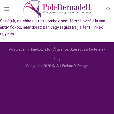
Skip
to
content
Sajnáljuk, de ehhez a tartalomhoz nem férsz hozzá. Ha van
aktív fiókod, jelentkezz ben vagy regisztrálj a fenti linkek
egyikén.
Adatvédelmi tájékoztató
|
Általános Szerződési Feltételek
Blog
Copyright 2026 ©
Alt Websoft Design