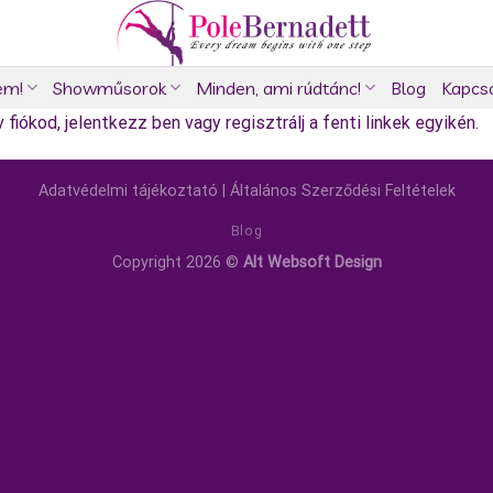
em!
Showműsorok
Minden, ami rúdtánc!
Blog
Kapcs
fiókod, jelentkezz ben vagy regisztrálj a fenti linkek egyikén.
Adatvédelmi tájékoztató
|
Általános Szerződési Feltételek
Blog
Copyright 2026 ©
Alt Websoft Design