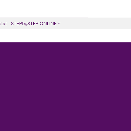
olat
STEPbySTEP ONLINE