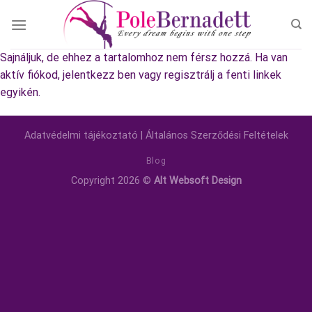
Skip
to
content
Sajnáljuk, de ehhez a tartalomhoz nem férsz hozzá. Ha van
aktív fiókod, jelentkezz ben vagy regisztrálj a fenti linkek
egyikén.
Adatvédelmi tájékoztató
|
Általános Szerződési Feltételek
Blog
Copyright 2026 ©
Alt Websoft Design