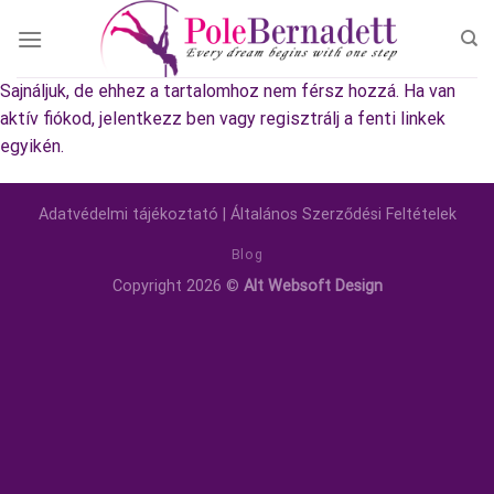
Skip
to
content
Sajnáljuk, de ehhez a tartalomhoz nem férsz hozzá. Ha van
aktív fiókod, jelentkezz ben vagy regisztrálj a fenti linkek
egyikén.
Adatvédelmi tájékoztató
|
Általános Szerződési Feltételek
Blog
Copyright 2026 ©
Alt Websoft Design