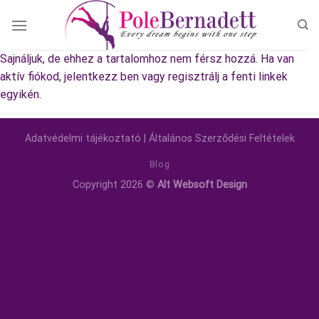
Skip
to
content
Sajnáljuk, de ehhez a tartalomhoz nem férsz hozzá. Ha van
aktív fiókod, jelentkezz ben vagy regisztrálj a fenti linkek
egyikén.
Adatvédelmi tájékoztató
|
Általános Szerződési Feltételek
Blog
Copyright 2026 ©
Alt Websoft Design