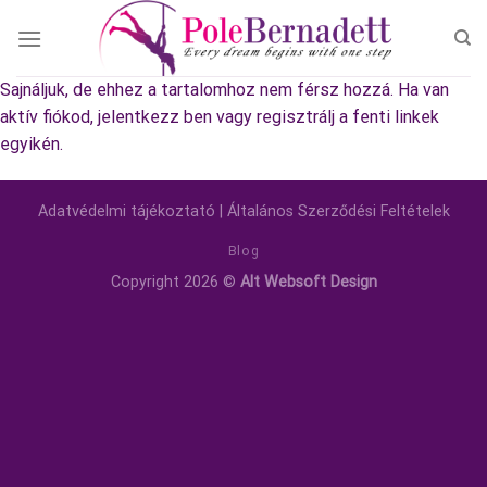
Skip
to
content
Sajnáljuk, de ehhez a tartalomhoz nem férsz hozzá. Ha van
aktív fiókod, jelentkezz ben vagy regisztrálj a fenti linkek
egyikén.
Adatvédelmi tájékoztató
|
Általános Szerződési Feltételek
Blog
Copyright 2026 ©
Alt Websoft Design