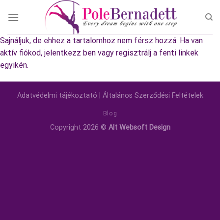
Skip
to
content
Sajnáljuk, de ehhez a tartalomhoz nem férsz hozzá. Ha van
aktív fiókod, jelentkezz ben vagy regisztrálj a fenti linkek
egyikén.
Adatvédelmi tájékoztató
|
Általános Szerződési Feltételek
Blog
Copyright 2026 ©
Alt Websoft Design