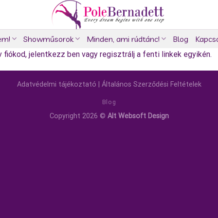
em!
Showműsorok
Minden, ami rúdtánc!
Blog
Kapcs
fiókod, jelentkezz ben vagy regisztrálj a fenti linkek egyikén.
Adatvédelmi tájékoztató
|
Általános Szerződési Feltételek
Blog
Copyright 2026 ©
Alt Websoft Design