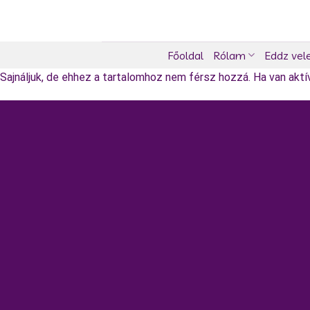
Skip
to
content
Főoldal
Rólam
Eddz vel
Sajnáljuk, de ehhez a tartalomhoz nem férsz hozzá. Ha van aktív 