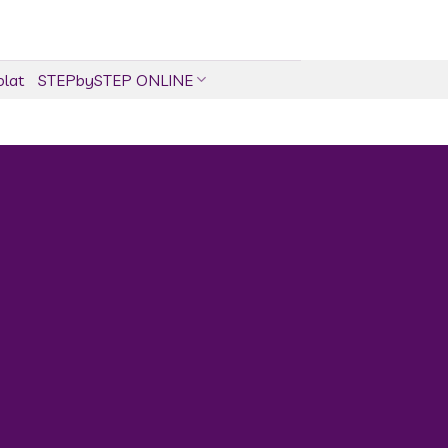
olat
STEPbySTEP ONLINE