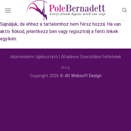
Skip
to
content
Sajnáljuk, de ehhez a tartalomhoz nem férsz hozzá. Ha van
aktív fiókod, jelentkezz ben vagy regisztrálj a fenti linkek
egyikén.
Adatvédelmi tájékoztató
|
Általános Szerződési Feltételek
Blog
Copyright 2026 ©
Alt Websoft Design