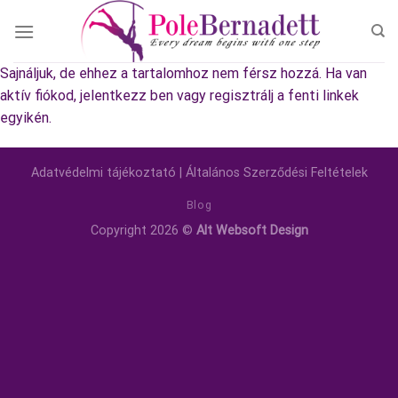
Skip
to
content
Sajnáljuk, de ehhez a tartalomhoz nem férsz hozzá. Ha van
aktív fiókod, jelentkezz ben vagy regisztrálj a fenti linkek
egyikén.
Adatvédelmi tájékoztató
|
Általános Szerződési Feltételek
Blog
Copyright 2026 ©
Alt Websoft Design