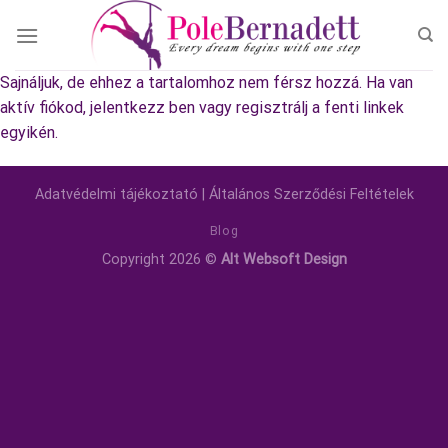
Skip
to
content
Sajnáljuk, de ehhez a tartalomhoz nem férsz hozzá. Ha van
aktív fiókod, jelentkezz ben vagy regisztrálj a fenti linkek
egyikén.
Adatvédelmi tájékoztató
|
Általános Szerződési Feltételek
Blog
Copyright 2026 ©
Alt Websoft Design