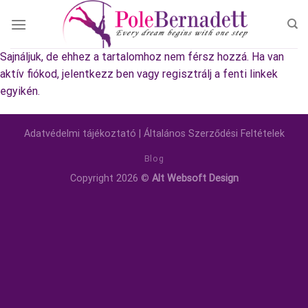
Skip
to
content
Sajnáljuk, de ehhez a tartalomhoz nem férsz hozzá. Ha van
aktív fiókod, jelentkezz ben vagy regisztrálj a fenti linkek
egyikén.
Adatvédelmi tájékoztató
|
Általános Szerződési Feltételek
Blog
Copyright 2026 ©
Alt Websoft Design