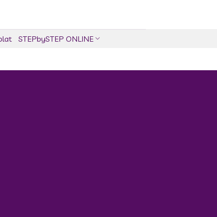
olat
STEPbySTEP ONLINE