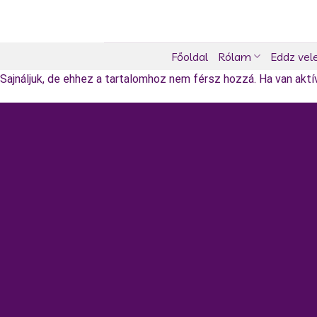
Skip
to
content
Főoldal
Rólam
Eddz vel
Sajnáljuk, de ehhez a tartalomhoz nem férsz hozzá. Ha van aktív 