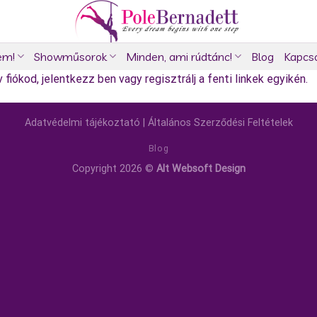
em!
Showműsorok
Minden, ami rúdtánc!
Blog
Kapcs
fiókod, jelentkezz ben vagy regisztrálj a fenti linkek egyikén.
Adatvédelmi tájékoztató
|
Általános Szerződési Feltételek
Blog
Copyright 2026 ©
Alt Websoft Design