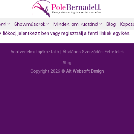
em!
Showműsorok
Minden, ami rúdtánc!
Blog
Kapcs
fiókod, jelentkezz ben vagy regisztrálj a fenti linkek egyikén.
Adatvédelmi tájékoztató
|
Általános Szerződési Feltételek
Blog
Copyright 2026 ©
Alt Websoft Design