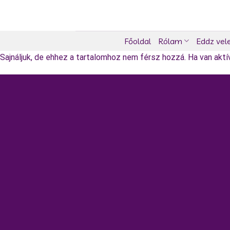
Skip
to
content
Főoldal
Rólam
Eddz vel
Sajnáljuk, de ehhez a tartalomhoz nem férsz hozzá. Ha van aktív 