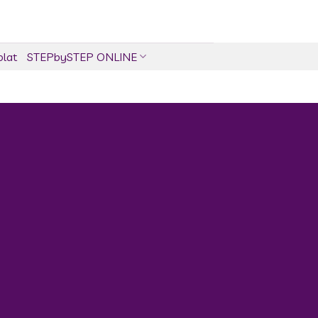
olat
STEPbySTEP ONLINE