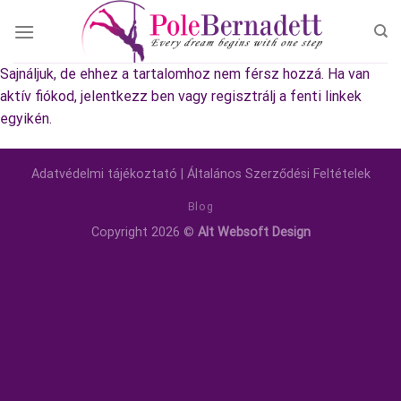
Skip
to
content
Sajnáljuk, de ehhez a tartalomhoz nem férsz hozzá. Ha van
aktív fiókod, jelentkezz ben vagy regisztrálj a fenti linkek
egyikén.
Adatvédelmi tájékoztató
|
Általános Szerződési Feltételek
Blog
Copyright 2026 ©
Alt Websoft Design