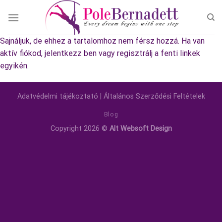
Skip
to
content
Sajnáljuk, de ehhez a tartalomhoz nem férsz hozzá. Ha van
aktív fiókod, jelentkezz ben vagy regisztrálj a fenti linkek
egyikén.
Adatvédelmi tájékoztató
|
Általános Szerződési Feltételek
Blog
Copyright 2026 ©
Alt Websoft Design