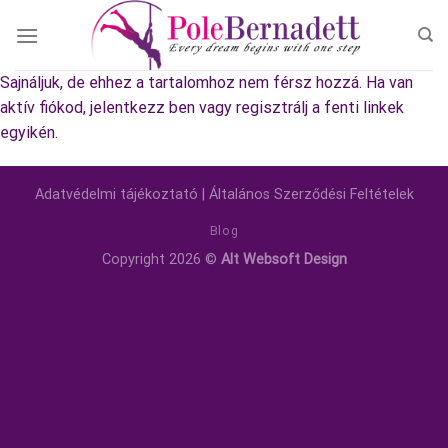
Skip
to
content
Sajnáljuk, de ehhez a tartalomhoz nem férsz hozzá. Ha van
aktív fiókod, jelentkezz ben vagy regisztrálj a fenti linkek
egyikén.
Adatvédelmi tájékoztató
|
Általános Szerződési Feltételek
Blog
Copyright 2026 ©
Alt Websoft Design