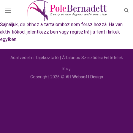
Skip
to
content
Sajnáljuk, de ehhez a tartalomhoz nem férsz hozzá. Ha van
aktív fiókod, jelentkezz ben vagy regisztrálj a fenti linkek
egyikén.
Adatvédelmi tájékoztató
|
Általános Szerződési Feltételek
Blog
Copyright 2026 ©
Alt Websoft Design