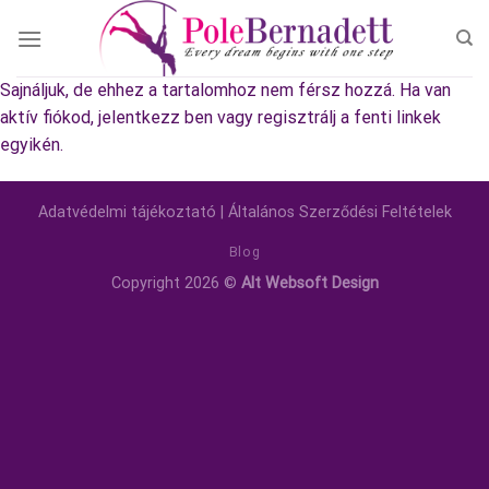
Skip
to
content
Sajnáljuk, de ehhez a tartalomhoz nem férsz hozzá. Ha van
aktív fiókod, jelentkezz ben vagy regisztrálj a fenti linkek
egyikén.
Adatvédelmi tájékoztató
|
Általános Szerződési Feltételek
Blog
Copyright 2026 ©
Alt Websoft Design