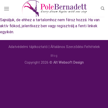
Skip
to
content
Sajnáljuk, de ehhez a tartalomhoz nem férsz hozzá. Ha van
aktív fiókod, jelentkezz ben vagy regisztrálj a fenti linkek
egyikén.
Adatvédelmi tájékoztató
|
Általános Szerződési Feltételek
Blog
Copyright 2026 ©
Alt Websoft Design