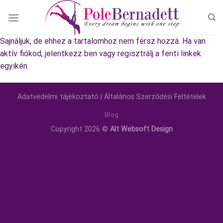
Skip
to
content
Sajnáljuk, de ehhez a tartalomhoz nem férsz hozzá. Ha van
aktív fiókod, jelentkezz ben vagy regisztrálj a fenti linkek
egyikén.
Adatvédelmi tájékoztató
|
Általános Szerződési Feltételek
Blog
Copyright 2026 ©
Alt Websoft Design