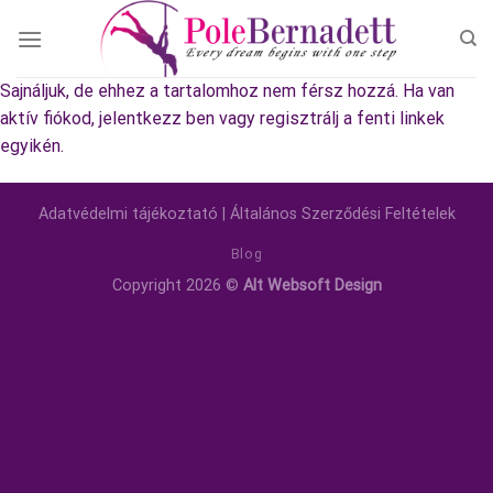
Skip
to
content
Sajnáljuk, de ehhez a tartalomhoz nem férsz hozzá. Ha van
aktív fiókod, jelentkezz ben vagy regisztrálj a fenti linkek
egyikén.
Adatvédelmi tájékoztató
|
Általános Szerződési Feltételek
Blog
Copyright 2026 ©
Alt Websoft Design