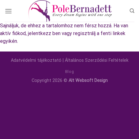
Skip
to
content
Sajnáljuk, de ehhez a tartalomhoz nem férsz hozzá. Ha van
aktív fiókod, jelentkezz ben vagy regisztrálj a fenti linkek
egyikén.
Adatvédelmi tájékoztató
|
Általános Szerződési Feltételek
Blog
Copyright 2026 ©
Alt Websoft Design