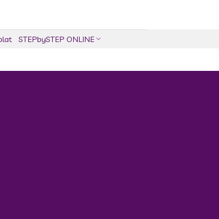
olat
STEPbySTEP ONLINE