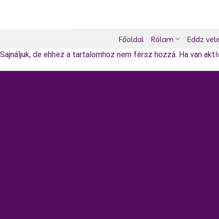
Skip
to
content
Főoldal
Rólam
Eddz vel
Sajnáljuk, de ehhez a tartalomhoz nem férsz hozzá. Ha van aktív 