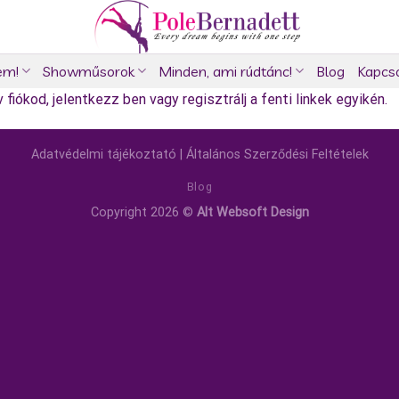
em!
Showműsorok
Minden, ami rúdtánc!
Blog
Kapcs
fiókod, jelentkezz ben vagy regisztrálj a fenti linkek egyikén.
Adatvédelmi tájékoztató
|
Általános Szerződési Feltételek
Blog
Copyright 2026 ©
Alt Websoft Design