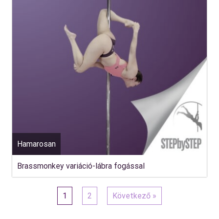
Hamarosan
Brassmonkey variáció-lábra fogással
1
2
Következő »