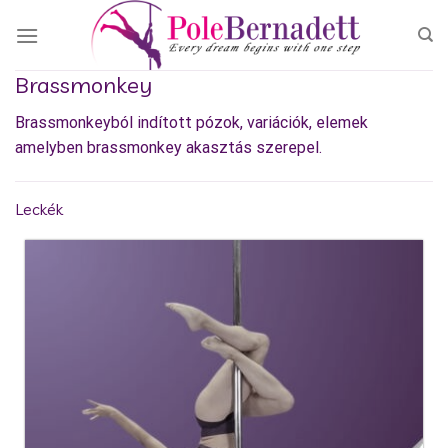
Skip
to
content
Brassmonkey
Brassmonkeyból indított pózok, variációk, elemek
amelyben brassmonkey akasztás szerepel.
Leckék