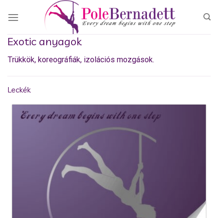
Skip
to
content
Exotic anyagok
Trükkök, koreográfiák, izolációs mozgások.
Leckék