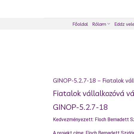
Skip
to
content
Főoldal
Rólam
Eddz vel
GINOP-5.2.7-18 – Fiatalok vá
Fiatalok vállalkozóvá 
GINOP-5.2.7-18
Kedvezményezett: Floch Bernadett Sz
A projekt címe: Floch Bernadett Szidó