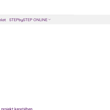
olat
STEPbySTEP ONLINE
t projekt keretében