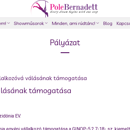
em!
Showműsorok
Minden, ami rúdtánc!
Blog
Kapcs
Pályázat
llalkozóvá válásának támogatása
válásának támogatása
idónia EV.
nia egyéni vállalkozó támogatása a GINOP-5.2.7-18- sz. kiemel