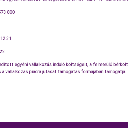
573 800
12.31.
322
ndított egyéni vállalkozás induló költségeit, a felmerülő bérkö
a vállalkozás piacra jutását támogatás formájában támogatja.