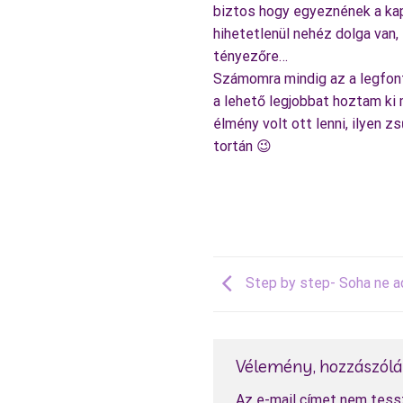
biztos hogy egyeznének a kap
hihetetlenül nehéz dolga van,
tényezőre…
Számomra mindig az a legfont
a lehető legjobbat hoztam ki 
élmény volt ott lenni, ilyen z
tortán 😉
Step by step- Soha ne ad
Vélemény, hozzászól
Az e-mail címet nem tess