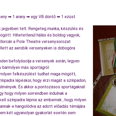
seny ➡ 1 arany ➡ egy VB döntő ➡ 1 ezüst
 jegyében telt. Rengeteg munka, készülés és
gött. Hihetetlenül hálás és boldog vagyok,
llorcán a Pole Theatre versenysorozat
lett az aerobik versenyeken is dobogóra
en befolyásolja a versenyek során, legyen
gy bármilyen más sportágról.
ilyen felkészülést tudhat maga mögött,
színpadra lépéskor, hogy érzi magát a színpadon,
ülmények. És akkor a pontozásos sportágaknál
gy hogy milyen sorrendben indulnak a
kell színpadra lépnie az embernek , hogy milyen
 vannak-e hangolódva az adott előadás témájára
em két ugyanolyan gyakorlat esetén sem