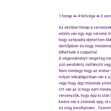
1 hónap ➡ 4 hétvége ➡ 3 ver
Az október hónap a versenyek
edzés van egy-egy verseny mö
hogy színpadra léphettem Ma
döntőjében és hogy, mindemel
állhattunk a csapattal.
A végeredményt rengeteg mind
szó aerobikról, rúdtáncról va
Nem mindegy hogy az ember m
milyen lelkiállapotban van a 
vagy hogy épp milyenek a kör
ott van az is hogy nem minde
versenyzők, hogy épp ki után 
kedve van a zsűrinek épp, rá
és még sorolhatnám… Szerint