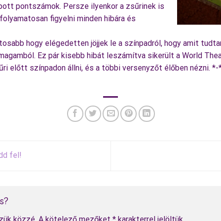
ott pontszámok. Persze ilyenkor a zsűrinek is
 folyamatosan figyelni minden hibára és
osabb hogy elégedetten jöjjek le a színpadról, hogy amit tudt
magamból. Ez pár kisebb hibát leszámítva sikerült a World Thea
sűri előtt színpadon állni, és a többi versenyzőt élőben nézni. *
d fel!
ás?
zük közzé.
A kötelező mezőket
*
karakterrel jelöltük