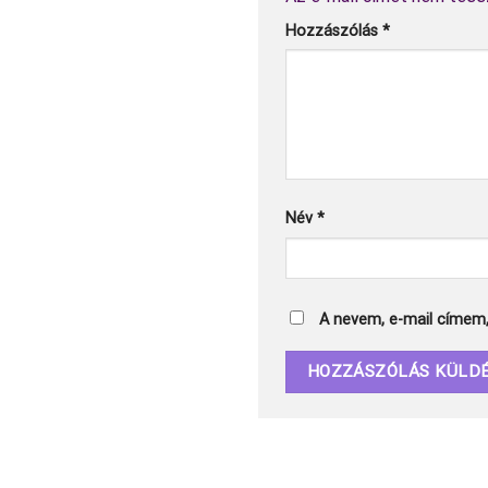
Hozzászólás
*
Név
*
A nevem, e-mail címem