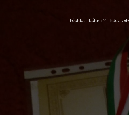
Skip
to
content
Főoldal
Rólam
Eddz vel