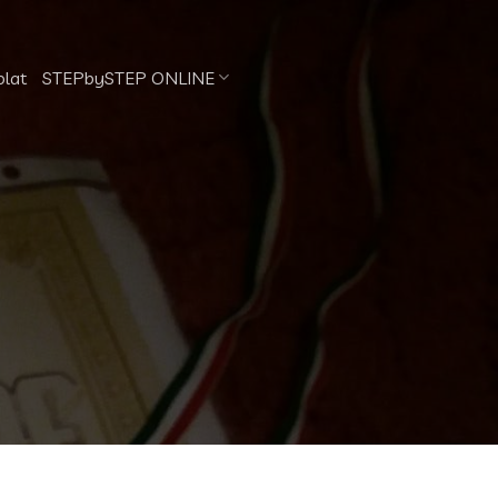
olat
STEPbySTEP ONLINE