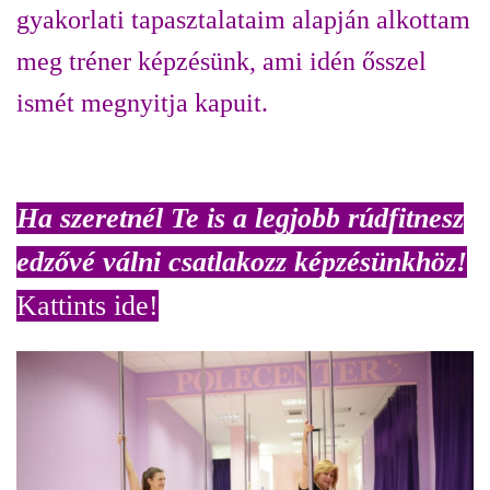
gyakorlati tapasztalataim alapján alkottam
meg tréner képzésünk, ami idén ősszel
ismét megnyitja kapuit.
Ha szeretnél Te is a legjobb rúdfitnesz
edzővé válni csatlakozz képzésünkhöz!
Kattints ide!