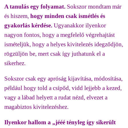
A tanulás egy folyamat.
Sokszor mondtam már
és hiszem,
hogy minden csak ismétlés és
gyakorlás kérdése.
Ugyanakkor ilyenkor
nagyon fontos, hogy a megfelelő végrehajtást
ismételjük, hogy a helyes kivitelezés idegződjön,
rögzüljön be, mert csak így juthatunk el a
sikerhez.
Sokszor csak egy apróság kijavítása, módosítása,
például hogy told a csípőd, vidd lejjebb a kezed,
vagy a lábad helyett a rudat nézd, elvezet a
magabiztos kivitelezéshez.
Ilyenkor hallom a „jééé tényleg így sikerült