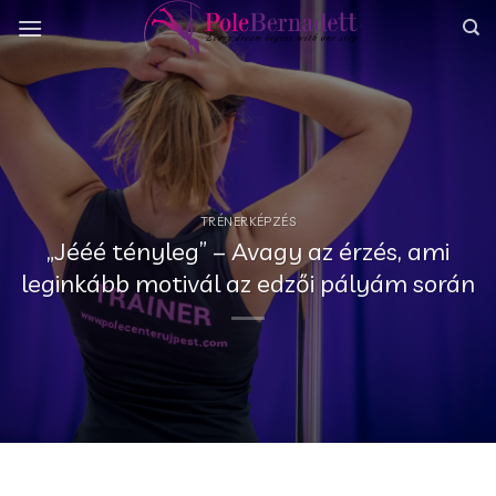
Skip
to
content
TRÉNERKÉPZÉS
„Jééé tényleg” – Avagy az érzés, ami
leginkább motivál az edzői pályám során