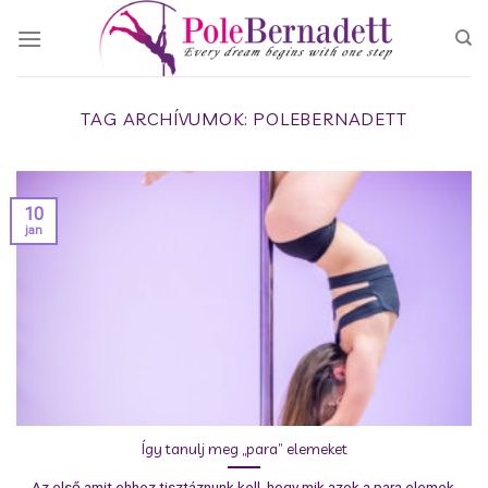
Skip
to
content
TAG ARCHÍVUMOK:
POLEBERNADETT
10
jan
Így tanulj meg „para” elemeket
Az első amit ehhez tisztáznunk kell, hogy mik azok a para elemek.