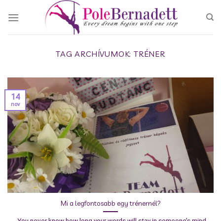
Skip
to
content
TAG ARCHÍVUMOK:
TRÉNER
14
nov
Mi a legfontosabb egy trénernél?
„You never know how long your words will stay in someone’s mind