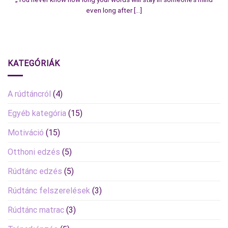
even long after [...]
KATEGÓRIÁK
A rúdtáncról
(4)
Egyéb kategória
(15)
Motiváció
(15)
Otthoni edzés
(5)
Rúdtánc edzés
(5)
Rúdtánc felszerelések
(3)
Rúdtánc matrac
(3)