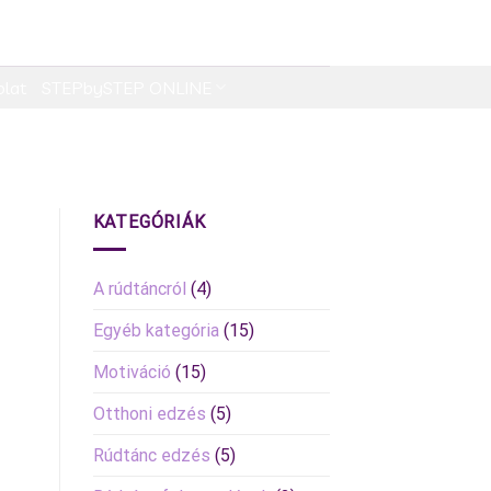
olat
STEPbySTEP ONLINE
KATEGÓRIÁK
A rúdtáncról
(4)
Egyéb kategória
(15)
Motiváció
(15)
Otthoni edzés
(5)
Rúdtánc edzés
(5)