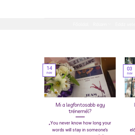
Skip
to
content
Főoldal
Rólam
Eddz vel
14
03
nov
nov
Mi a legfontosabb egy
trénernél?
„You never know how long your
words will stay in someone’s
el