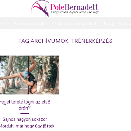
em!
Showműsorok
Minden, ami rúdtánc!
Blog
Kapcs
TAG ARCHÍVUMOK:
TRÉNERKÉPZÉS
Fejjel lefelé lógni az első
órán?
Sajnos nagyon sokszor
őfordult, már hogy úgy jöttek