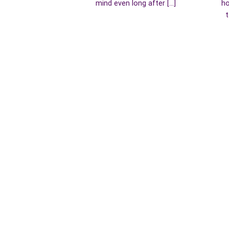
mind even long after [...]
ho
t